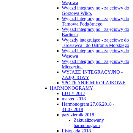
Wąsowa
Wyjazd integracyjno - zajęciowy do
Gorzowa Wlkp.
Wyjazd integracyjno - zajęciowy do
Tarnowa Podgórnego
Wyjazd integracyjno - zajęciowy do
Barlinka
Wyjazdy integrująco - zajęciowe do
Jarosławca i do Ustronia Morskiego
Wyjazd integracyjno - zajęciowy do
Wąsowa
Wyjazd integracyjno - zajęciowy do
Mierzęcina
WYJAZD INTEGRACYJNO -
ZAJĘCIOWY
SPOTKANIE MIKOŁAJKOWE
HARMONOGRAMY
LUTY 2017
marzec 2018
Harmonogram 27.06.2018 -
31.07.2018
październik 2018
Zaktualizowany
harmonogram
Listopada 2018