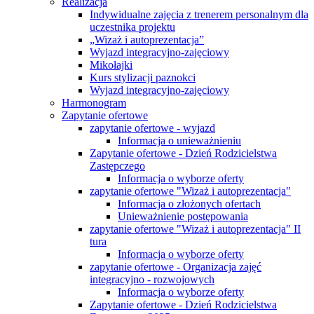
Realizacja
Indywidualne zajęcia z trenerem personalnym dla
uczestnika projektu
„Wizaż i autoprezentacja”
Wyjazd integracyjno-zajęciowy
Mikołajki
Kurs stylizacji paznokci
Wyjazd integracyjno-zajęciowy
Harmonogram
Zapytanie ofertowe
zapytanie ofertowe - wyjazd
Informacja o unieważnieniu
Zapytanie ofertowe - Dzień Rodzicielstwa
Zastępczego
Informacja o wyborze oferty
zapytanie ofertowe "Wizaż i autoprezentacja"
Informacja o złożonych ofertach
Unieważnienie postępowania
zapytanie ofertowe "Wizaż i autoprezentacja" II
tura
Informacja o wyborze oferty
zapytanie ofertowe - Organizacja zajęć
integracyjno - rozwojowych
Informacja o wyborze oferty
Zapytanie ofertowe - Dzień Rodzicielstwa