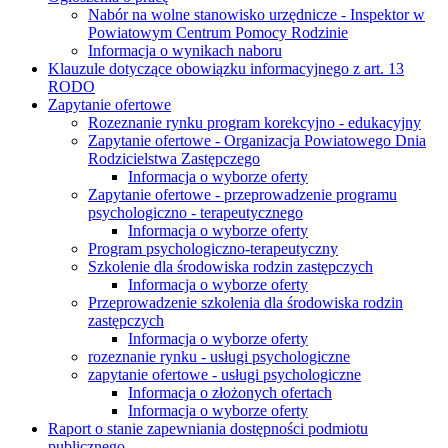
Nabór na wolne stanowisko urzędnicze - Inspektor w
Powiatowym Centrum Pomocy Rodzinie
Informacja o wynikach naboru
Klauzule dotyczące obowiązku informacyjnego z art. 13
RODO
Zapytanie ofertowe
Rozeznanie rynku program korekcyjno - edukacyjny
Zapytanie ofertowe - Organizacja Powiatowego Dnia
Rodzicielstwa Zastępczego
Informacja o wyborze oferty
Zapytanie ofertowe - przeprowadzenie programu
psychologiczno - terapeutycznego
Informacja o wyborze oferty
Program psychologiczno-terapeutyczny
Szkolenie dla środowiska rodzin zastępczych
Informacja o wyborze oferty
Przeprowadzenie szkolenia dla środowiska rodzin
zastępczych
Informacja o wyborze oferty
rozeznanie rynku - usługi psychologiczne
zapytanie ofertowe - usługi psychologiczne
Informacja o złożonych ofertach
Informacja o wyborze oferty
Raport o stanie zapewniania dostępności podmiotu
publicznego