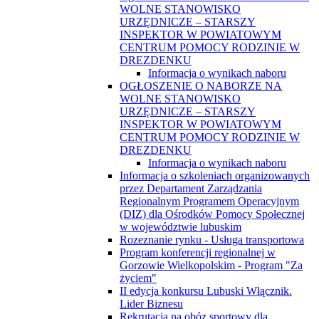
WOLNE STANOWISKO
URZĘDNICZE – STARSZY
INSPEKTOR W POWIATOWYM
CENTRUM POMOCY RODZINIE W
DREZDENKU
Informacja o wynikach naboru
OGŁOSZENIE O NABORZE NA
WOLNE STANOWISKO
URZĘDNICZE – STARSZY
INSPEKTOR W POWIATOWYM
CENTRUM POMOCY RODZINIE W
DREZDENKU
Informacja o wynikach naboru
Informacja o szkoleniach organizowanych
przez Departament Zarządzania
Regionalnym Programem Operacyjnym
(DIZ) dla Ośrodków Pomocy Społecznej
w województwie lubuskim
Rozeznanie rynku - Usługa transportowa
Program konferencji regionalnej w
Gorzowie Wielkopolskim - Program "Za
życiem"
II edycja konkursu Lubuski Włącznik.
Lider Biznesu
Rekrutacja na obóz sportowy dla