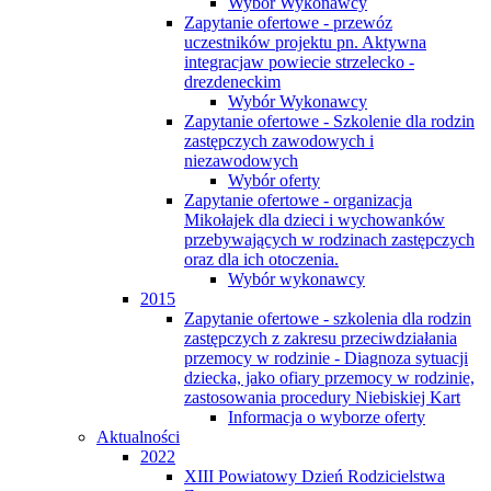
Wybór Wykonawcy
Zapytanie ofertowe - przewóz
uczestników projektu pn. Aktywna
integracjaw powiecie strzelecko -
drezdeneckim
Wybór Wykonawcy
Zapytanie ofertowe - Szkolenie dla rodzin
zastępczych zawodowych i
niezawodowych
Wybór oferty
Zapytanie ofertowe - organizacja
Mikołajek dla dzieci i wychowanków
przebywających w rodzinach zastępczych
oraz dla ich otoczenia.
Wybór wykonawcy
2015
Zapytanie ofertowe - szkolenia dla rodzin
zastępczych z zakresu przeciwdziałania
przemocy w rodzinie - Diagnoza sytuacji
dziecka, jako ofiary przemocy w rodzinie,
zastosowania procedury Niebiskiej Kart
Informacja o wyborze oferty
Aktualności
2022
XIII Powiatowy Dzień Rodzicielstwa