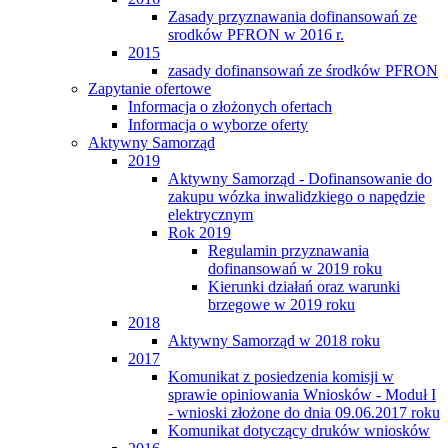
Zasady przyznawania dofinansowań ze
srodków PFRON w 2016 r.
2015
zasady dofinansowań ze środków PFRON
Zapytanie ofertowe
Informacja o złożonych ofertach
Informacja o wyborze oferty
Aktywny Samorząd
2019
Aktywny Samorząd - Dofinansowanie do
zakupu wózka inwalidzkiego o napędzie
elektrycznym
Rok 2019
Regulamin przyznawania
dofinansowań w 2019 roku
Kierunki działań oraz warunki
brzegowe w 2019 roku
2018
Aktywny Samorząd w 2018 roku
2017
Komunikat z posiedzenia komisji w
sprawie opiniowania Wniosków - Moduł I
- wnioski złożone do dnia 09.06.2017 roku
Komunikat dotyczący druków wniosków