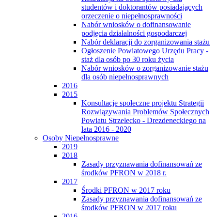
studentów i doktorantów posiadających
orzeczenie o niepełnosprawności
Nabór wniosków o dofinansowanie
podjęcia działalności gospodarczej
Nabór deklaracji do zorganizowania stażu
Ogłoszenie Powiatowego Urzędu Pracy -
staż dla osób po 30 roku życia
Nabór wniosków o zorganizowanie stażu
dla osób niepełnosprawnych
2016
2015
Konsultacje społeczne projektu Strategii
Rozwiązywania Problemów Społecznych
Powiatu Strzelecko - Drezdeneckiego na
lata 2016 - 2020
Osoby Niepełnosprawne
2019
2018
Zasady przyznawania dofinansowań ze
środków PFRON w 2018 r.
2017
Środki PFRON w 2017 roku
Zasady przyznawania dofinansowań ze
środków PFRON w 2017 roku
2016