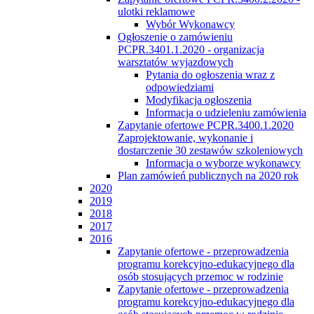
ulotki reklamowe
Wybór Wykonawcy
Ogłoszenie o zamówieniu
PCPR.3401.1.2020 - organizacja
warsztatów wyjazdowych
Pytania do ogłoszenia wraz z
odpowiedziami
Modyfikacja ogłoszenia
Informacja o udzieleniu zamówienia
Zapytanie ofertowe PCPR.3400.1.2020
Zaprojektowanie, wykonanie i
dostarczenie 30 zestawów szkoleniowych
Informacja o wyborze wykonawcy
Plan zamówień publicznych na 2020 rok
2020
2019
2018
2017
2016
Zapytanie ofertowe - przeprowadzenia
programu korekcyjno-edukacyjnego dla
osób stosujących przemoc w rodzinie
Zapytanie ofertowe - przeprowadzenia
programu korekcyjno-edukacyjnego dla