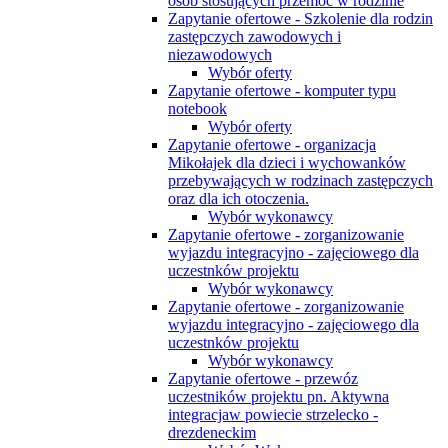
osób stosujących przemoc w rodzinie
Zapytanie ofertowe - Szkolenie dla rodzin
zastępczych zawodowych i
niezawodowych
Wybór oferty
Zapytanie ofertowe - komputer typu
notebook
Wybór oferty
Zapytanie ofertowe - organizacja
Mikołajek dla dzieci i wychowanków
przebywających w rodzinach zastępczych
oraz dla ich otoczenia.
Wybór wykonawcy
Zapytanie ofertowe - zorganizowanie
wyjazdu integracyjno - zajęciowego dla
uczestnków projektu
Wybór wykonawcy
Zapytanie ofertowe - zorganizowanie
wyjazdu integracyjno - zajęciowego dla
uczestnków projektu
Wybór wykonawcy
Zapytanie ofertowe - przewóz
uczestników projektu pn. Aktywna
integracjaw powiecie strzelecko -
drezdeneckim