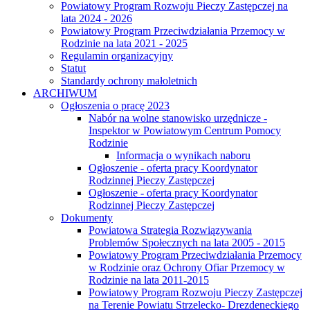
Powiatowy Program Rozwoju Pieczy Zastępczej na
lata 2024 - 2026
Powiatowy Program Przeciwdziałania Przemocy w
Rodzinie na lata 2021 - 2025
Regulamin organizacyjny
Statut
Standardy ochrony małoletnich
ARCHIWUM
Ogłoszenia o pracę 2023
Nabór na wolne stanowisko urzędnicze -
Inspektor w Powiatowym Centrum Pomocy
Rodzinie
Informacja o wynikach naboru
Ogłoszenie - oferta pracy Koordynator
Rodzinnej Pieczy Zastępczej
Ogłoszenie - oferta pracy Koordynator
Rodzinnej Pieczy Zastępczej
Dokumenty
Powiatowa Strategia Rozwiązywania
Problemów Społecznych na lata 2005 - 2015
Powiatowy Program Przeciwdziałania Przemocy
w Rodzinie oraz Ochrony Ofiar Przemocy w
Rodzinie na lata 2011-2015
Powiatowy Program Rozwoju Pieczy Zastępczej
na Terenie Powiatu Strzelecko- Drezdeneckiego