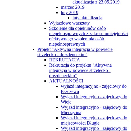
aktualizacja z 23.05.2019
marzec 2019
luty 2019
luty aktualizacja
Wyjazdowe warsztaty
Szkolenie dla opiekunów osób
niepełnosprawnych z zakresu umiejętności
efektywnego wspierania osób
niepełnosprawnych
Projekt "Aktywna integracja w powiecie
strzelecko - drezdeneckim"
REKRUTACJA
Rekrutacja do projektu "Aktywna
integracja w powiece strzelecko -
drezdeneckim"
AKTUALNOŚCI
wyjazd integracyjno - zajęciowy do
Pszczewa
Wyjazd integracyjno - zajęciowy do
Wiejc
Wyjazd integracyjno - zajęciowy do
Mierzęcina
Wyjazd integracyjno - zajęciowy do
miejscowości Długie
Wyjazd integracyjno - zajęciowy do