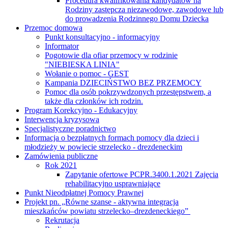
Procedura kwalifikowania kandydatów na
Rodziny zastępcza niezawodowe, zawodowe lub
do prowadzenia Rodzinnego Domu Dziecka
Przemoc domowa
Punkt konsultacyjno - informacyjny
Informator
Pogotowie dla ofiar przemocy w rodzinie
"NIEBIESKA LINIA"
Wołanie o pomoc - GEST
Kampania DZIECIŃSTWO BEZ PRZEMOCY
Pomoc dla osób pokrzywdzonych przestępstwem, a
także dla członków ich rodzin.
Program Korekcyjno - Edukacyjny
Interwencja kryzysowa
Specjalistyczne poradnictwo
Informacja o bezpłatnych formach pomocy dla dzieci i
młodzieży w powiecie strzelecko - drezdeneckim
Zamówienia publiczne
Rok 2021
Zapytanie ofertowe PCPR.3400.1.2021 Zajęcia
rehabilitacyjno usprawniające
Punkt Nieodpłatnej Pomocy Prawnej
Projekt pn. „Równe szanse - aktywna integracja
mieszkańców powiatu strzelecko–drezdeneckiego”
Rekrutacja