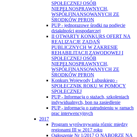
SPOŁECZNEJ OSÓB
NIEPEŁNOSPRAWNYCH,
WSPÓŁFINANSOWANYCH ZE
ŚRODKÓW PFRON
PUP - jednorazowe środki na podjęcie
działalności gospodarczej
II OTWARTY KONKURS OFERT NA
REALIZACJĘ ZADAŃ
PUBLICZNYCH W ZAKRESIE
REHABILITACJI ZAWODOWEJ I
SPOŁECZNEJ OSÓB
NIEPEŁNOSPRAWNYCH,
WSPÓŁFINANSOWANYCH ZE
ŚRODKÓW PFRON
Konkurs Wojewody Lubuskiego -
SPOŁECZNIK ROKU W POMOCY
SPOŁECZNEJ
PUP - Informacja o stażach, szkoleniach
indywidualnych, bon na zasiedlenie
PUP - informacja o zatrudnieniu w ramach
prac interwencyjnych
2017
Program wyrównywania róznic między
regionami III w 2017 roku
Ogłoszenie Nr 1/2017 O NABORZE NA