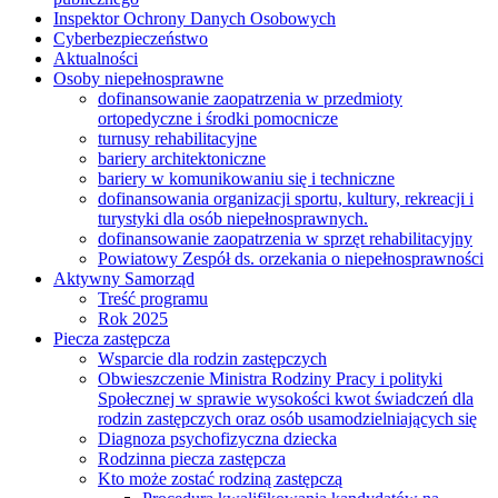
Inspektor Ochrony Danych Osobowych
Cyberbezpieczeństwo
Aktualności
Osoby niepełnosprawne
dofinansowanie zaopatrzenia w przedmioty
ortopedyczne i środki pomocnicze
turnusy rehabilitacyjne
bariery architektoniczne
bariery w komunikowaniu się i techniczne
dofinansowania organizacji sportu, kultury, rekreacji i
turystyki dla osób niepełnosprawnych.
dofinansowanie zaopatrzenia w sprzęt rehabilitacyjny
Powiatowy Zespół ds. orzekania o niepełnosprawności
Aktywny Samorząd
Treść programu
Rok 2025
Piecza zastępcza
Wsparcie dla rodzin zastępczych
Obwieszczenie Ministra Rodziny Pracy i polityki
Społecznej w sprawie wysokości kwot świadczeń dla
rodzin zastępczych oraz osób usamodzielniających się
Diagnoza psychofizyczna dziecka
Rodzinna piecza zastępcza
Kto może zostać rodziną zastępczą