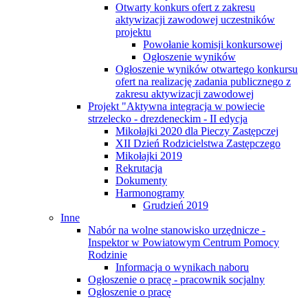
Otwarty konkurs ofert z zakresu
aktywizacji zawodowej uczestników
projektu
Powołanie komisji konkursowej
Ogłoszenie wyników
Ogłoszenie wyników otwartego konkursu
ofert na realizację zadania publicznego z
zakresu aktywizacji zawodowej
Projekt "Aktywna integracja w powiecie
strzelecko - drezdeneckim - II edycja
Mikołajki 2020 dla Pieczy Zastępczej
XII Dzień Rodzicielstwa Zastępczego
Mikołajki 2019
Rekrutacja
Dokumenty
Harmonogramy
Grudzień 2019
Inne
Nabór na wolne stanowisko urzędnicze -
Inspektor w Powiatowym Centrum Pomocy
Rodzinie
Informacja o wynikach naboru
Ogłoszenie o pracę - pracownik socjalny
Ogłoszenie o pracę