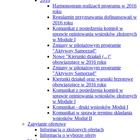
2016
Harmonogram realizacji programu w 2016
roku
Regulamin przyznawania dofinansowań w
2016 roku
Komunikat z posiedzenia komisji w
sprawie opiniowania wniosków złożonych
w Module I
Zmiany w pilotażowym programie
"Aktywny Samorząd"
Nowe "Kierunki działań (...)"
obowiązujące w 2016 roku
Zmiany w pilotażowym programie
"Aktywny Samorząd"
Kierunki działań oraz warunki brzegowe
obowiązujące w 2016 roku
Komunikat z posiedzenia komisji w
sprawie opiniowania wniosków złożonych
w Module I
Komunikat - druki wniosków Moduł I
Komunikat w sprawie terminu składania
wniosków Moduł II
Zapytanie ofertowe
Informacja o złożonych ofertach
Informacja o wyborze oferty