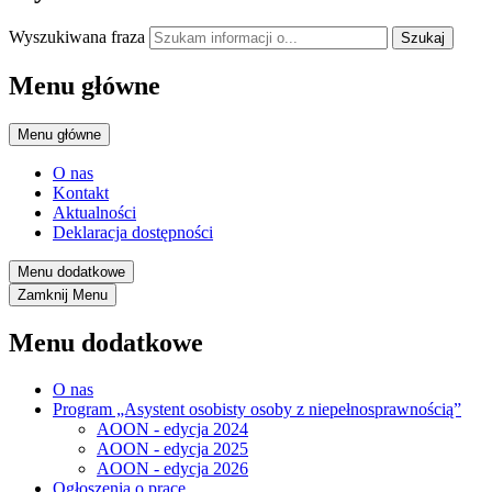
Wyszukiwana fraza
Szukaj
Menu główne
Menu główne
O nas
Kontakt
Aktualności
Deklaracja dostępności
Menu dodatkowe
Zamknij
Menu
Menu dodatkowe
O nas
Program „Asystent osobisty osoby z niepełnosprawnością”
AOON - edycja 2024
AOON - edycja 2025
AOON - edycja 2026
Ogłoszenia o pracę