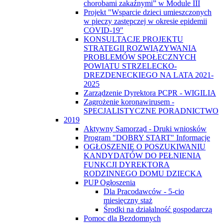
chorobami zakaźnymi” w Module III
Projekt "Wsparcie dzieci umieszczonych
w pieczy zastępczej w okresie epidemii
COVID-19"
KONSULTACJE PROJEKTU
STRATEGII ROZWIĄZYWANIA
PROBLEMÓW SPOŁECZNYCH
POWIATU STRZELECKO-
DREZDENECKIEGO NA LATA 2021-
2025
Zarządzenie Dyrektora PCPR - WIGILIA
Zagrożenie koronawirusem -
SPECJALISTYCZNE PORADNICTWO
2019
Aktywny Samorząd - Druki wniosków
Program "DOBRY START" Informacje
OGŁOSZENIE O POSZUKIWANIU
KANDYDATÓW DO PEŁNIENIA
FUNKCJI DYREKTORA
RODZINNEGO DOMU DZIECKA
PUP Ogłoszenia
Dla Pracodawców - 5-cio
miesięczny staż
Środki na działalność gospodarczą
Pomoc dla Bezdomnych