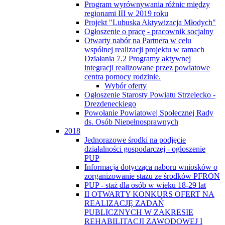
Program wyrównywania różnic między
regionami III w 2019 roku
Projekt "Lubuska Aktywizacja Młodych"
Ogłoszenie o pracę - pracownik socjalny
Otwarty nabór na Partnera w celu
wspólnej realizacji projektu w ramach
Działania 7.2 Programy aktywnej
integracji realizowane przez powiatowe
centra pomocy rodzinie.
Wybór oferty
Ogłoszenie Starosty Powiatu Strzelecko -
Drezdeneckiego
Powołanie Powiatowej Społecznej Rady
ds. Osób Niepełnosprawnych
2018
Jednorazowe środki na podjęcie
działalności gospodarczej - ogłoszenie
PUP
Informacja dotycząca naboru wniosków o
zorganizowanie stażu ze środków PFRON
PUP - staż dla osób w wieku 18-29 lat
II OTWARTY KONKURS OFERT NA
REALIZACJĘ ZADAŃ
PUBLICZNYCH W ZAKRESIE
REHABILITACJI ZAWODOWEJ I