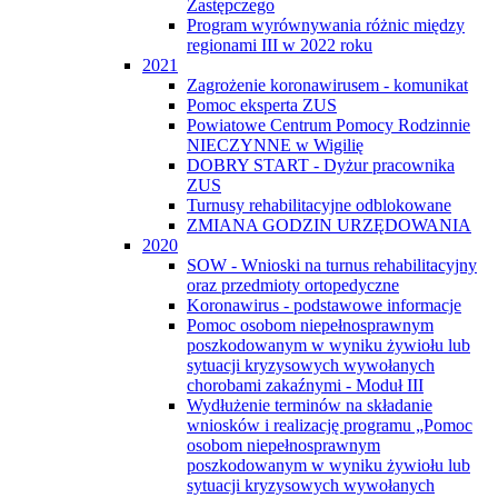
Zastępczego
Program wyrównywania różnic między
regionami III w 2022 roku
2021
Zagrożenie koronawirusem - komunikat
Pomoc eksperta ZUS
Powiatowe Centrum Pomocy Rodzinnie
NIECZYNNE w Wigilię
DOBRY START - Dyżur pracownika
ZUS
Turnusy rehabilitacyjne odblokowane
ZMIANA GODZIN URZĘDOWANIA
2020
SOW - Wnioski na turnus rehabilitacyjny
oraz przedmioty ortopedyczne
Koronawirus - podstawowe informacje
Pomoc osobom niepełnosprawnym
poszkodowanym w wyniku żywiołu lub
sytuacji kryzysowych wywołanych
chorobami zakaźnymi - Moduł III
Wydłużenie terminów na składanie
wniosków i realizację programu „Pomoc
osobom niepełnosprawnym
poszkodowanym w wyniku żywiołu lub
sytuacji kryzysowych wywołanych