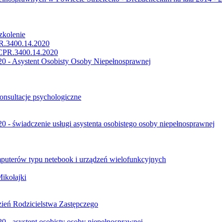
zkolenie
PR.3400.14.2020
CPR.3400.14.2020
0 - Asystent Osobisty Osoby Niepełnosprawnej
onsultacje psychologiczne
- świadczenie usługi asystenta osobistego osoby niepełnosprawnej
uterów typu netebook i urządzeń wielofunkcyjnych
ikołajki
ień Rodzicielstwa Zastępczego
 - asystent osobisty osoby niepełnosprawnej