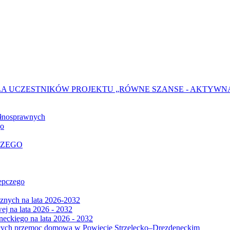
 UCZESTNIKÓW PROJEKTU „RÓWNE SZANSE - AKTYWNA
ełnosprawnych
go
CZEGO
epczego
znych na lata 2026-2032
 na lata 2026 - 2032
neckiego na lata 2026 - 2032
jących przemoc domową w Powiecie Strzelecko–Drezdeneckim