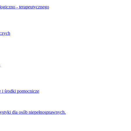
ogiczno - terapeutycznego
pczych
o
 i środki pomocnicze
urystyki dla osób niepełnosprawnych.