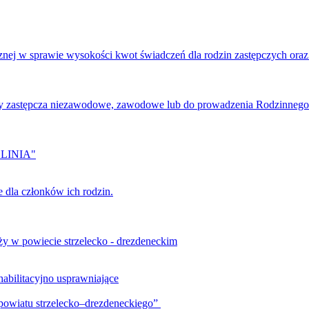
znej w sprawie wysokości kwot świadczeń dla rodzin zastępczych oraz
ny zastępcza niezawodowe, zawodowe lub do prowadzenia Rodzinneg
A LINIA"
 dla członków ich rodzin.
ży w powiecie strzelecko - drezdeneckim
abilitacyjno usprawniające
 powiatu strzelecko–drezdeneckiego”