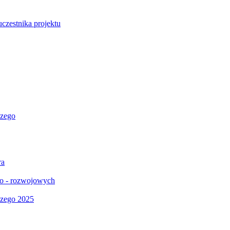
uczestnika projektu
czego
ra
jno - rozwojowych
czego 2025