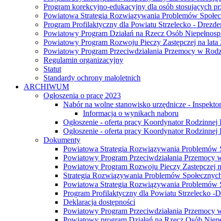
Program korekcyjno-edukacyjny dla osób stosujących
Powiatowa Strategia Rozwiązywania Problemów Społec
Program Profilaktyczny dla Powiatu Strzelecko - Drezde
Powiatowy Program Działań na Rzecz Osób Niepełnosp
Powiatowy Program Rozwoju Pieczy Zastępczej na lata 
Powiatowy Program Przeciwdziałania Przemocy w Rodzin
Regulamin organizacyjny
Statut
Standardy ochrony małoletnich
ARCHIWUM
Ogłoszenia o pracę 2023
Nabór na wolne stanowisko urzędnicze - Inspek
Informacja o wynikach naboru
Ogłoszenie - oferta pracy Koordynator Rodzinnej 
Ogłoszenie - oferta pracy Koordynator Rodzinnej 
Dokumenty
Powiatowa Strategia Rozwiązywania Problemów S
Powiatowy Program Przeciwdziałania Przemocy w
Powiatowy Program Rozwoju Pieczy Zastępczej na
Strategia Rozwiązywania Problemów Społecznych 
Powiatowa Strategia Rozwiązywania Problemów 
Program Profilaktyczny dla Powiatu Strzelecko -
Deklaracja dostępności
Powiatowy Program Przeciwdziałania Przemocy w
Powiatowy program Działań na Rzecz Osób Niepeł