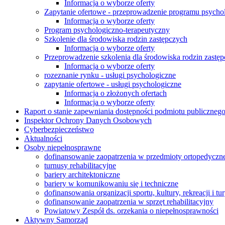
Informacja o wyborze oferty
Zapytanie ofertowe - przeprowadzenie programu psychol
Informacja o wyborze oferty
Program psychologiczno-terapeutyczny
Szkolenie dla środowiska rodzin zastępczych
Informacja o wyborze oferty
Przeprowadzenie szkolenia dla środowiska rodzin zastę
Informacja o wyborze oferty
rozeznanie rynku - usługi psychologiczne
zapytanie ofertowe - usługi psychologiczne
Informacja o złożonych ofertach
Informacja o wyborze oferty
Raport o stanie zapewniania dostępności podmiotu publiczneg
Inspektor Ochrony Danych Osobowych
Cyberbezpieczeństwo
Aktualności
Osoby niepełnosprawne
dofinansowanie zaopatrzenia w przedmioty ortopedyczne
turnusy rehabilitacyjne
bariery architektoniczne
bariery w komunikowaniu się i techniczne
dofinansowania organizacji sportu, kultury, rekreacji i t
dofinansowanie zaopatrzenia w sprzęt rehabilitacyjny
Powiatowy Zespół ds. orzekania o niepełnosprawności
Aktywny Samorząd