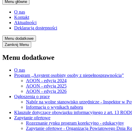
Menu główne
O nas
Kontakt
Aktualności
Deklaracja dostępności
Menu dodatkowe
Zamknij
Menu
Menu dodatkowe
O nas
Program „Asystent osobisty osoby z niepełnosprawnością”
AOON - edycja 2024
AOON - edycja 2025
AOON - edycja 2026
Ogłoszenia o pracę
Nabór na wolne stanowisko urzędnicze - Inspektor w
Informacja o wynikach naboru
Klauzule dotyczące obowiązku informacyjnego z art. 13 ROD
Zapytanie ofertowe
Rozeznanie rynku program korekcyjno - edukacyjny
Zapytanie ofertowe - Organizacja Powiatowego Dnia Ro