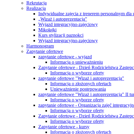
Rekrutacja
Realizacja
Indywidualne zajęcia z trenerem personalnym dla 
„Wizaż i autoprezentacja”
Wyjazd integracyjno-zajęciowy
Mikołajki
Kurs stylizacji paznokci
Wyjazd integracyjno-zajęciowy
Harmonogram
Zapytanie ofertowe
zapytanie ofertowe - wyjazd
Informacja o unieważnieniu
Zapytanie ofertowe - Dzień Rodzicielstwa Zastęp
Informacja o wyborze oferty
zapytanie ofertowe "Wizaż i autoprezentacja"
Informacja o złożonych ofertach
Unieważnienie postępowania
zapytanie ofertowe "Wizaż i autoprezentacja" II tu
Informacja o wyborze oferty
zapytanie ofertowe - Organizacja zajęć integracy
Informacja o wyborze oferty
Zapytanie ofertowe - Dzień Rodzicielstwa Zastęp
Informacja o wyborze oferty
Zapytanie ofertowe - kursy
Informacja o złożonych ofertach