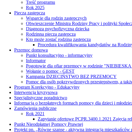
Treść programu
Rok 2025
Piecza zastępcza
Wsparcie dla rodzin zastępczych
Obwieszczenie Ministra Rodziny Pracy i polityki Społec
Diagnoza psychofizyczna dziecka
Rodzinna piecza zastępcza
Kto może zostać rodziną zastępczą
Procedura kwalifikowania kandydatów na Rodzi
Przemoc domowa
Punkt konsultacyjno - informacyjny
Informator
Pogotowie dla ofiar przemocy w rodzinie "NIEBIESK
Wołanie o pomoc - GEST
Kampania DZIECIŃSTWO BEZ PRZEMOCY
Pomoc dla osób pokrzywdzonych przestępstwem, a także
Program Korekcyjno - Edukacyjny
Interwencja kryzysowa
Specjalistyczne poradnictwo
Informacja o bezpłatnych formach pomocy dla dzieci i młodzie
Zamówienia publiczne
Rok 2021
Zapytanie ofertowe PCPR.3400.1.2021 Zajęcia reh
Punkt Nieodpłatnej Pomocy Prawnej
Projekt pn. „Równe szanse - aktywna integracja mieszkańców