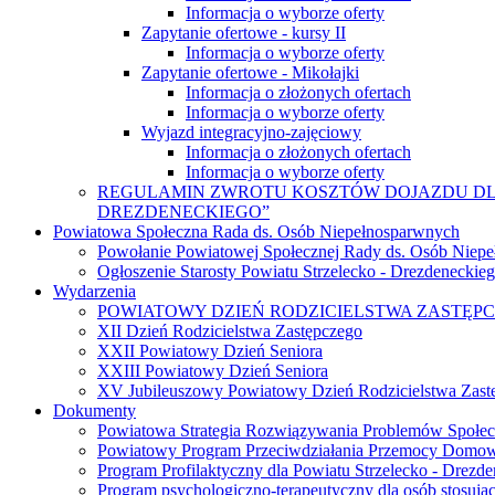
Informacja o wyborze oferty
Zapytanie ofertowe - kursy II
Informacja o wyborze oferty
Zapytanie ofertowe - Mikołajki
Informacja o złożonych ofertach
Informacja o wyborze oferty
Wyjazd integracyjno-zajęciowy
Informacja o złożonych ofertach
Informacja o wyborze oferty
REGULAMIN ZWROTU KOSZTÓW DOJAZDU DLA
DREZDENECKIEGO”
Powiatowa Społeczna Rada ds. Osób Niepełnosparwnych
Powołanie Powiatowej Społecznej Rady ds. Osób Niep
Ogłoszenie Starosty Powiatu Strzelecko - Drezdeneckie
Wydarzenia
POWIATOWY DZIEŃ RODZICIELSTWA ZASTĘP
XII Dzień Rodzicielstwa Zastępczego
XXII Powiatowy Dzień Seniora
XXIII Powiatowy Dzień Seniora
XV Jubileuszowy Powiatowy Dzień Rodzicielstwa Zast
Dokumenty
Powiatowa Strategia Rozwiązywania Problemów Społec
Powiatowy Program Przeciwdziałania Przemocy Domowej
Program Profilaktyczny dla Powiatu Strzelecko - Drezde
Program psychologiczno-terapeutyczny dla osób stosu